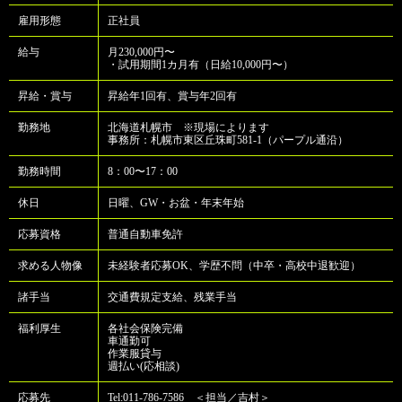
雇用形態
正社員
給与
月230,000円〜
・試用期間1カ月有（日給10,000円〜）
昇給・賞与
昇給年1回有、賞与年2回有
勤務地
北海道札幌市 ※現場によります
事務所：札幌市東区丘珠町581-1（パープル通沿）
勤務時間
8：00〜17：00
休日
日曜、GW・お盆・年末年始
応募資格
普通自動車免許
求める人物像
未経験者応募OK、学歴不問（中卒・高校中退歓迎）
諸手当
交通費規定支給、残業手当
福利厚生
各社会保険完備
車通勤可
作業服貸与
週払い(応相談)
応募先
Tel:011-786-7586 ＜担当／吉村＞